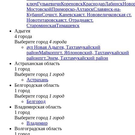
ключ
Гулькевичи
Кореновск
Краснодар
Лабинск
Ново
Мостовской
Приморско-Ахтарск
Славянск-на-
Кубани
Сочи
ст. Каневская
ст. Нововеличковская
ст.
Новотитаровская
ст. Отрадная
ст.
Староминская
Тимашевск
Адыгея
4 города
Выберите город
4 города
аул Новая Адыгея, Тахтамукайский
район
Майкоп
пгт. Яблоновский, Тахтамукайский
район
пгт.Энем, Тахтамукайский район
Астраханская область
1 город
Выберите город
1 город
Астрахань
Белгородская область
1 город
Выберите город
1 город
Белгород
Владимирская область
1 город
Выберите город
1 город
Владимир
Волгоградская область
1 город