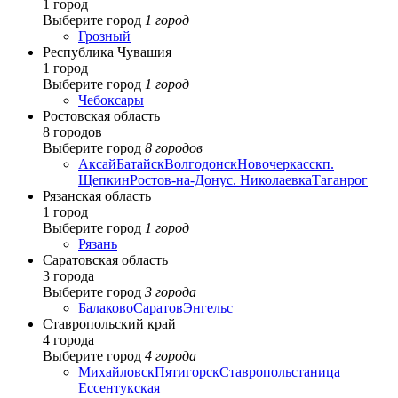
1 город
Выберите город
1 город
Грозный
Республика Чувашия
1 город
Выберите город
1 город
Чебоксары
Ростовская область
8 городов
Выберите город
8 городов
Аксай
Батайск
Волгодонск
Новочеркасск
п.
Щепкин
Ростов-на-Дону
с. Николаевка
Таганрог
Рязанская область
1 город
Выберите город
1 город
Рязань
Саратовская область
3 города
Выберите город
3 города
Балаково
Саратов
Энгельс
Ставропольский край
4 города
Выберите город
4 города
Михайловск
Пятигорск
Ставрополь
станица
Ессентукская