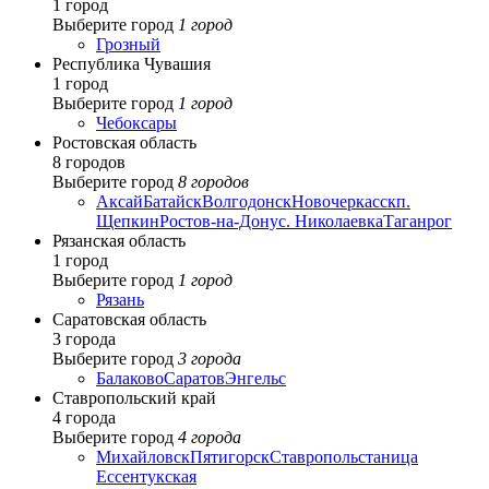
1 город
Выберите город
1 город
Грозный
Республика Чувашия
1 город
Выберите город
1 город
Чебоксары
Ростовская область
8 городов
Выберите город
8 городов
Аксай
Батайск
Волгодонск
Новочеркасск
п.
Щепкин
Ростов-на-Дону
с. Николаевка
Таганрог
Рязанская область
1 город
Выберите город
1 город
Рязань
Саратовская область
3 города
Выберите город
3 города
Балаково
Саратов
Энгельс
Ставропольский край
4 города
Выберите город
4 города
Михайловск
Пятигорск
Ставрополь
станица
Ессентукская