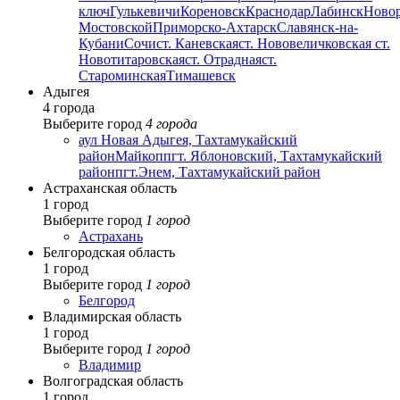
ключ
Гулькевичи
Кореновск
Краснодар
Лабинск
Ново
Мостовской
Приморско-Ахтарск
Славянск-на-
Кубани
Сочи
ст. Каневская
ст. Нововеличковская
ст.
Новотитаровская
ст. Отрадная
ст.
Староминская
Тимашевск
Адыгея
4 города
Выберите город
4 города
аул Новая Адыгея, Тахтамукайский
район
Майкоп
пгт. Яблоновский, Тахтамукайский
район
пгт.Энем, Тахтамукайский район
Астраханская область
1 город
Выберите город
1 город
Астрахань
Белгородская область
1 город
Выберите город
1 город
Белгород
Владимирская область
1 город
Выберите город
1 город
Владимир
Волгоградская область
1 город