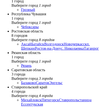
1 город
Выберите город
1 город
Грозный
Республика Чувашия
1 город
Выберите город
1 город
Чебоксары
Ростовская область
8 городов
Выберите город
8 городов
Аксай
Батайск
Волгодонск
Новочеркасск
п.
Щепкин
Ростов-на-Дону
с. Николаевка
Таганрог
Рязанская область
1 город
Выберите город
1 город
Рязань
Саратовская область
3 города
Выберите город
3 города
Балаково
Саратов
Энгельс
Ставропольский край
4 города
Выберите город
4 города
Михайловск
Пятигорск
Ставрополь
станица
Ессентукская