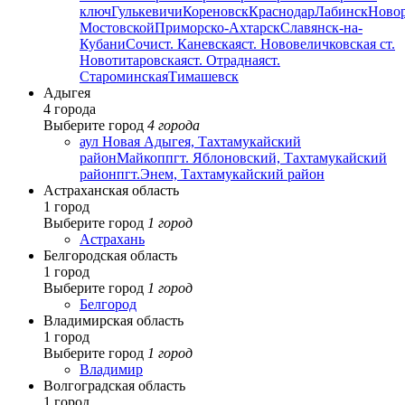
ключ
Гулькевичи
Кореновск
Краснодар
Лабинск
Ново
Мостовской
Приморско-Ахтарск
Славянск-на-
Кубани
Сочи
ст. Каневская
ст. Нововеличковская
ст.
Новотитаровская
ст. Отрадная
ст.
Староминская
Тимашевск
Адыгея
4 города
Выберите город
4 города
аул Новая Адыгея, Тахтамукайский
район
Майкоп
пгт. Яблоновский, Тахтамукайский
район
пгт.Энем, Тахтамукайский район
Астраханская область
1 город
Выберите город
1 город
Астрахань
Белгородская область
1 город
Выберите город
1 город
Белгород
Владимирская область
1 город
Выберите город
1 город
Владимир
Волгоградская область
1 город