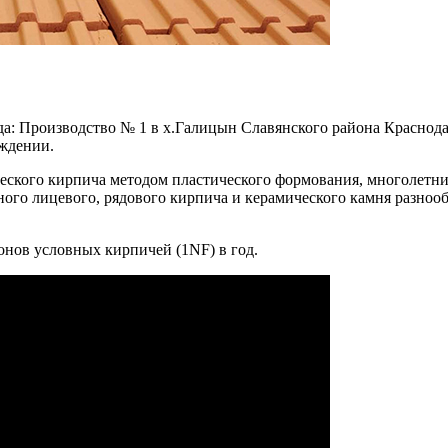
а: Производство № 1 в х.Галицын Славянского района Краснодар
ждении.
еского кирпича методом пластического формования, многолетни
ого лицевого, рядового кирпича и керамического камня разноо
онов условных кирпичей (1NF) в год.