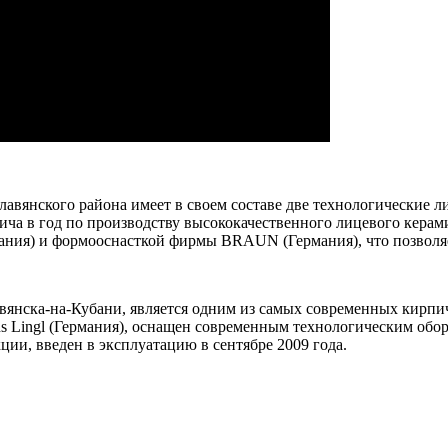
авянского района имеет в своем составе две технологические л
ча в год по производству высококачественного лицевого кера
ания) и формооснасткой фирмы BRAUN (Германия), что позволя
вянска-на-Кубани, является одним из самых современных кирпи
ns Lingl (Германия), оснащен современным технологическим об
ии, введен в эксплуатацию в сентябре 2009 года.