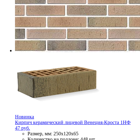
Новинка
Кирпич керамический лицевой Венеция-Кроста 1НФ
47 руб.
Размер, мм:
250х120х65
Количество на поддоне:
448 шт