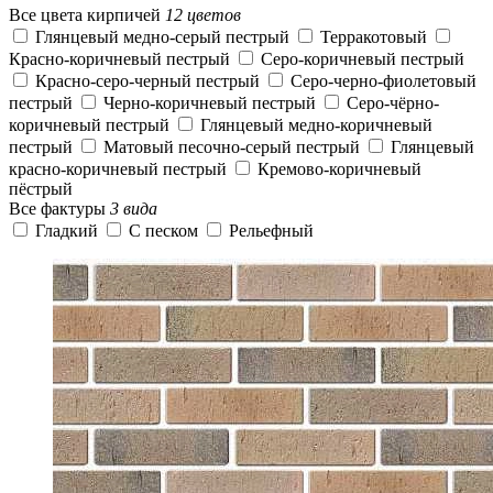
Все цвета кирпичей
12 цветов
Глянцевый медно-серый пестрый
Терракотовый
Красно-коричневый пестрый
Серо-коричневый пестрый
Красно-серо-черный пестрый
Серо-черно-фиолетовый
пестрый
Черно-коричневый пестрый
Серо-чёрно-
коричневый пестрый
Глянцевый медно-коричневый
пестрый
Матовый песочно-серый пестрый
Глянцевый
красно-коричневый пестрый
Кремово-коричневый
пёстрый
Все фактуры
3 вида
Гладкий
С песком
Рельефный