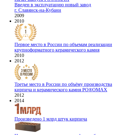
Введен в эксплуатацию новый завод
г. Славянск-на-Кубани
2009
2010
Первое место в России по объемам реализации
крупноформатного керамического камня
2010
2012
Третье место в России по объёму производства
кирпича и керамического камня PO®OMAX
2012
2014
Произведено 1 млрд штук кирпича