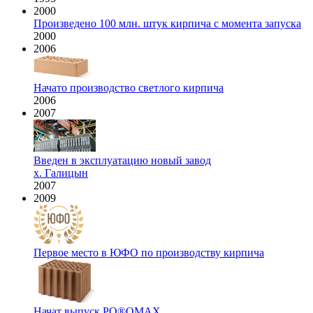
2000
Произведено 100 млн. штук кирпича с момента запуска
2000
2006
Начато производство светлого кирпича
2006
2007
Введен в эксплуатацию новый завод
х. Галицын
2007
2009
Первое место в ЮФО по производству кирпича
Начат выпуск PO®OMAX