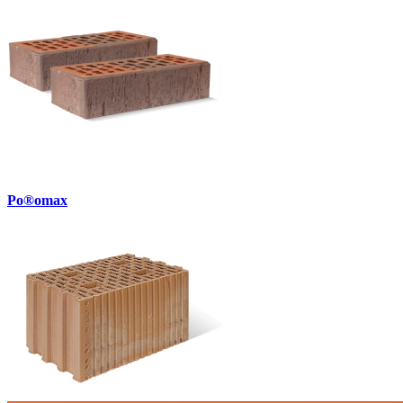
Po®omax