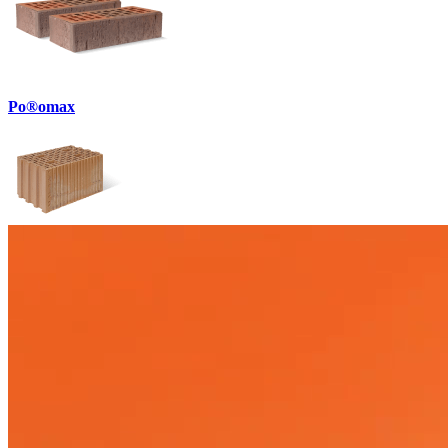
Po®omax