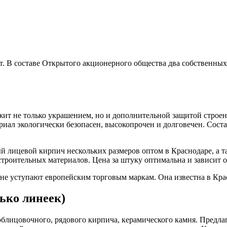
. В составе Открытого акционерного общества два собственных 
жит не только украшением, но и дополнительной защитой строе
риал экологически безопасен, высокопрочен и долговечен. Сост
 лицевой кирпич нескольких размеров оптом в Краснодаре, а т
троительных материалов. Цена за штуку оптимальна и зависит о
е уступают европейским торговым маркам. Она известна в Красн
ько линеек)
облицовочного, рядового кирпича, керамического камня. Предл