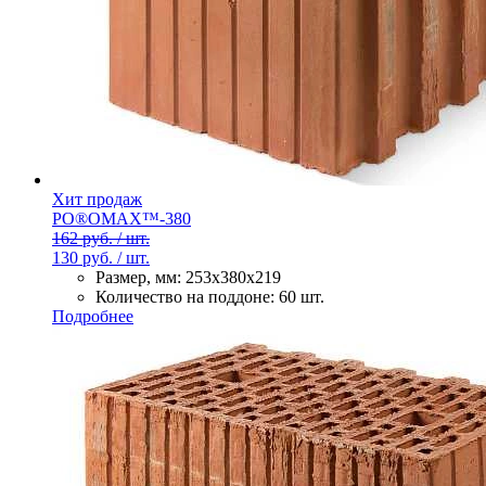
Хит продаж
PO®OMAX™-380
162 руб. / шт.
130 руб. / шт.
Размер, мм:
253х380х219
Количество на поддоне:
60 шт.
Подробнее