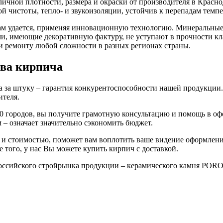
зличной плотности, размера и окраски от производителя в Красн
ой чистоты, тепло- и звукоизоляции, устойчив к перепадам темп
ам удается, применяя инновационную технологию. Минеральные 
ичи, имеющие декоративную фактуру, не уступают в прочности 
 и ремонту любой сложности в разных регионах страны.
тва кирпича
на за штуку – гарантия конкурентоспособности нашей продукции
ителя.
80 городов, вы получите грамотную консультацию и помощь в о
 – означает значительно сэкономить бюджет.
 и стоимостью, поможет вам воплотить ваше видение оформлени
е того, у нас Вы можете купить кирпич с доставкой.
российского стройрынка продукции – керамического камня PO