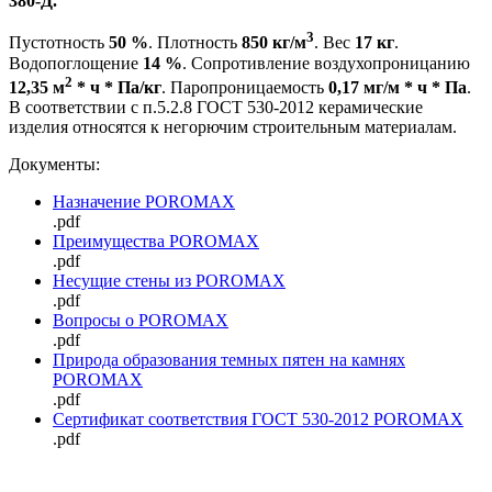
380-Д.
3
Пустотность
50 %
. Плотность
850 кг/м
. Вес
17 кг
.
Водопоглощение
14 %
. Сопротивление воздухопроницанию
2
12,35 м
* ч * Па/кг
. Паропроницаемость
0,17 мг/м * ч * Па
.
В соответствии с п.5.2.8 ГОСТ 530-2012 керамические
изделия относятся к негорючим строительным материалам.
Документы:
Назначение POROMAX
.pdf
Преимущества POROMAX
.pdf
Несущие стены из POROMAX
.pdf
Вопросы о POROMAX
.pdf
Природа образования темных пятен на камнях
POROMAX
.pdf
Сертификат соответствия ГОСТ 530-2012 POROMAX
.pdf