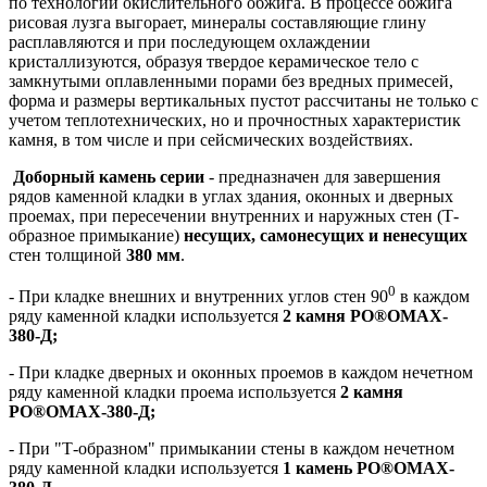
по технологии окислительного обжига. В процессе обжига
рисовая лузга выгорает, минералы составляющие глину
расплавляются и при последующем охлаждении
кристаллизуются, образуя твердое керамическое тело с
замкнутыми оплавленными порами без вредных примесей,
форма и размеры вертикальных пустот рассчитаны не только с
учетом теплотехнических, но и прочностных характеристик
камня, в том числе и при сейсмических воздействиях.
Доборный камень серии
- предназначен для завершения
рядов каменной кладки в углах здания, оконных и дверных
проемах, при пересечении внутренних и наружных стен (Т-
образное примыкание)
несущих, самонесущих и ненесущих
стен толщиной
380 мм
.
0
- При кладке внешних и внутренних углов стен 90
в каждом
ряду каменной кладки используется
2 камня PO®OMAX-
380-Д;
- При кладке дверных и оконных проемов в каждом нечетном
ряду каменной кладки проема используется
2 камня
PO®OMAX-380-Д;
- При "Т-образном" примыкании стены в каждом нечетном
ряду каменной кладки используется
1 камень PO®OMAX-