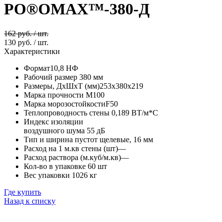
PO®OMAX™-380-Д
162 руб. / шт.
130 руб. / шт.
Характеристики
Формат
10,8 НФ
Рабочий размер
380 мм
Размеры, ДхШхТ (мм)
253х380х219
Марка прочности
М100
Марка морозостойкости
F50
Теплопроводность стены
0,189 ВТ/м*С
Индекс изоляции
воздушного шума
55 дБ
Тип и ширина пустот
щелевые, 16 мм
Расход на 1 м.кв стены (шт)
—
Расход раствора (м.куб/м.кв)
—
Кол-во в упаковке
60 шт
Вес упаковки
1026 кг
Где купить
Назад к списку