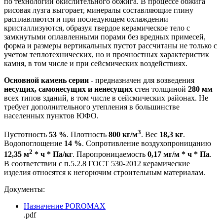
по технологии окислительного обжига. В процессе обжига
рисовая лузга выгорает, минералы составляющие глину
расплавляются и при последующем охлаждении
кристаллизуются, образуя твердое керамическое тело с
замкнутыми оплавленными порами без вредных примесей,
форма и размеры вертикальных пустот рассчитаны не только с
учетом теплотехнических, но и прочностных характеристик
камня, в том числе и при сейсмических воздействиях.
Основной камень серии
- предназначен для возведения
несущих, самонесущих и ненесущих
стен толщиной
280 мм
всех типов зданий, в том числе в сейсмических районах. Не
требует дополнительного утепления в большинстве
населенных пунктов ЮФО.
3
Пустотность
53 %
. Плотность
800 кг/м
. Вес
18,3 кг
.
Водопоглощение
14 %
. Сопротивление воздухопроницанию
2
12,35 м
* ч * Па/кг
. Паропроницаемость
0,17 мг/м * ч * Па
.
В соответствии с п.5.2.8 ГОСТ 530-2012 керамические
изделия относятся к негорючим строительным материалам.
Документы:
Назначение POROMAX
.pdf