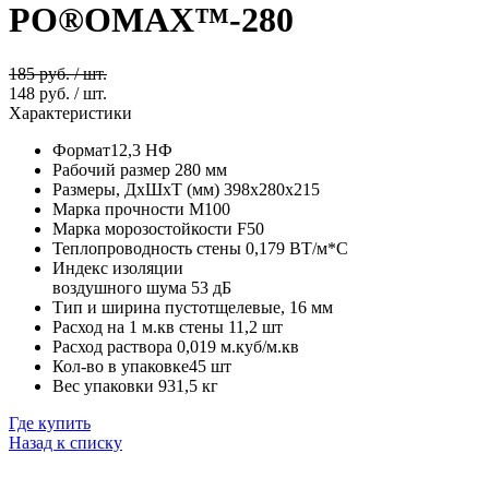
PO®OMAX™-280
185 руб. / шт.
148 руб. / шт.
Характеристики
Формат
12,3 НФ
Рабочий размер
280 мм
Размеры, ДхШхТ (мм)
398х280х215
Марка прочности
М100
Марка морозостойкости
F50
Теплопроводность стены
0,179 ВТ/м*С
Индекс изоляции
воздушного шума
53 дБ
Тип и ширина пустот
щелевые, 16 мм
Расход на 1 м.кв стены
11,2 шт
Расход раствора
0,019 м.куб/м.кв
Кол-во в упаковке
45 шт
Вес упаковки
931,5 кг
Где купить
Назад к списку