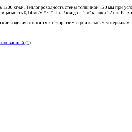
1200 кг/м³. Теплопроводность стены толщиной 120 мм при услов
аемость 0,14 мг/м * ч * Па. Расход на 1 м² кладки 52 шт. Расход
еские изделия относятся к негорючим строительным материалам.
тированный (1)