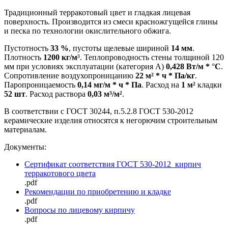
Традиционный терракотовый цвет и гладкая лицевая
поверхность. Производится из смеси красножгущейся глины
и песка по технологии окислительного обжига.
Пустотность
33 %
, пустоты щелевые шириной
14 мм
.
Плотность
1200 кг/м
³. Теплопроводность стены толщиной 120
мм при условиях эксплуатации (категория А)
0,428 Вт/м *
°
С
.
Сопротивление воздухопроницанию
22 м²
* ч * Па/кг
.
Паропроницаемость
0,
14 мг/м * ч * Па
. Расход на
1 м²
кладки
52 шт
. Расход раствора
0,
03 м³
/м²
.
В соответствии с ГОСТ 30244, п.5.2.8 ГОСТ 530-2012
керамические изделия относятся к негорючим строительным
материалам.
Документы:
Сертификат соответствия ГОСТ 530-2012_кирпич
терракотового цвета
.pdf
Рекомендации по приобретению и кладке
.pdf
Вопросы по лицевому кирпичу
.pdf