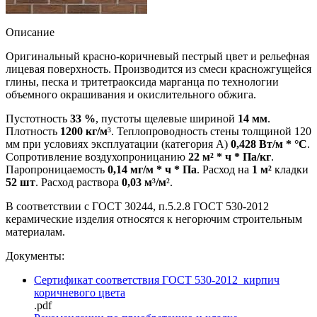
Описание
Оригинальный красно-коричневый пестрый цвет и рельефная
лицевая поверхность. Производится из смеси красножгущейся
глины, песка и тритетраоксида марганца по технологии
объемного окрашивания и окислительного обжига.
Пустотность
33 %
, пустоты щелевые шириной
14 мм
.
Плотность
1200 кг/м
³. Теплопроводность стены толщиной 120
мм при условиях эксплуатации (категория А)
0,428 Вт/м * °
С
.
Сопротивление воздухопроницанию
22 м² * ч * Па/кг
.
Паропроницаемость
0,
14 мг/м * ч * Па
. Расход на
1 м²
кладки
52 шт
. Расход раствора
0,
03 м
³
/м
².
В соответствии с ГОСТ 30244, п.5.2.8 ГОСТ 530-2012
керамические изделия относятся к негорючим строительным
материалам.
Документы:
Сертификат соответствия ГОСТ 530-2012_кирпич
коричневого цвета
.pdf