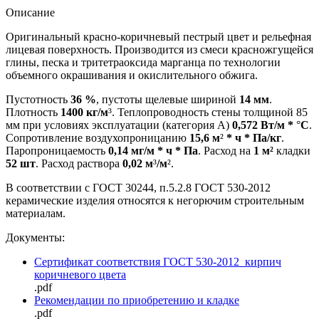
Описание
Оригинальный красно-коричневый пестрый цвет и рельефная
лицевая поверхность. Производится из смеси красножгущейся
глины, песка и тритетраоксида марганца по технологии
объемного окрашивания и окислительного обжига.
Пустотность
36 %
, пустоты щелевые шириной
14 мм
.
Плотность
1400 кг/м
³. Теплопроводность стены толщиной 85
мм при условиях эксплуатации (категория А)
0,572 Вт/м *
°
С
.
Сопротивление воздухопроницанию
15,6 м
²
* ч * Па/кг
.
Паропроницаемость
0,
14 мг/м * ч * Па
. Расход на
1 м²
кладки
52 шт
. Расход раствора
0,
02 м
³
/м
².
В соответствии с ГОСТ 30244, п.5.2.8 ГОСТ 530-2012
керамические изделия относятся к негорючим строительным
материалам.
Документы:
Сертификат соответствия ГОСТ 530-2012_кирпич
коричневого цвета
.pdf
Рекомендации по приобретению и кладке
.pdf