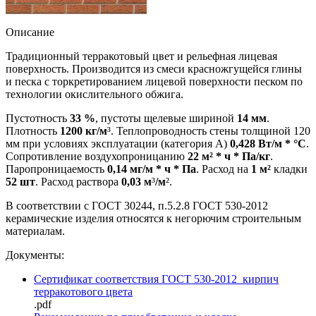
Описание
Традиционный терракотовый цвет и рельефная лицевая
поверхность. Производится из смеси красножгущейся глины
и песка с торкретированием лицевой поверхности песком по
технологии окислительного обжига.
Пустотность
33 %
, пустоты щелевые шириной
14 мм
.
Плотность
1200 кг/м
³. Теплопроводность стены толщиной 120
мм при условиях эксплуатации (категория А)
0,428 Вт/м * °
С
.
Сопротивление воздухопроницанию
22 м²
* ч * Па/кг
.
Паропроницаемость
0,
14 мг/м * ч * Па
. Расход на
1 м²
кладки
52 шт
. Расход раствора
0,
03 м
³
/м
².
В соответствии с ГОСТ 30244, п.5.2.8 ГОСТ 530-2012
керамические изделия относятся к негорючим строительным
материалам.
Документы:
Сертификат соответствия ГОСТ 530-2012_кирпич
терракотового цвета
.pdf