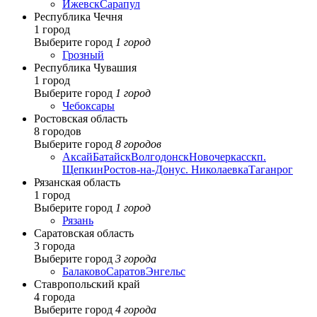
Ижевск
Сарапул
Республика Чечня
1 город
Выберите город
1 город
Грозный
Республика Чувашия
1 город
Выберите город
1 город
Чебоксары
Ростовская область
8 городов
Выберите город
8 городов
Аксай
Батайск
Волгодонск
Новочеркасск
п.
Щепкин
Ростов-на-Дону
с. Николаевка
Таганрог
Рязанская область
1 город
Выберите город
1 город
Рязань
Саратовская область
3 города
Выберите город
3 города
Балаково
Саратов
Энгельс
Ставропольский край
4 города
Выберите город
4 города