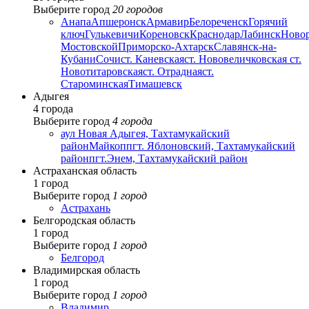
Выберите город
20 городов
Анапа
Апшеронск
Армавир
Белореченск
Горячий
ключ
Гулькевичи
Кореновск
Краснодар
Лабинск
Ново
Мостовской
Приморско-Ахтарск
Славянск-на-
Кубани
Сочи
ст. Каневская
ст. Нововеличковская
ст.
Новотитаровская
ст. Отрадная
ст.
Староминская
Тимашевск
Адыгея
4 города
Выберите город
4 города
аул Новая Адыгея, Тахтамукайский
район
Майкоп
пгт. Яблоновский, Тахтамукайский
район
пгт.Энем, Тахтамукайский район
Астраханская область
1 город
Выберите город
1 город
Астрахань
Белгородская область
1 город
Выберите город
1 город
Белгород
Владимирская область
1 город
Выберите город
1 город
Владимир