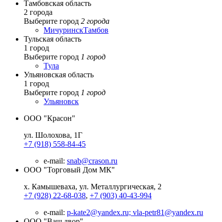
Тамбовская область
2 города
Выберите город
2 города
Мичуринск
Тамбов
Тульская область
1 город
Выберите город
1 город
Тула
Ульяновская область
1 город
Выберите город
1 город
Ульяновск
ООО "Красон"
ул. Шолохова, 1Г
+7 (918) 558-84-45
e-mail:
snab@crason.ru
ООО "Торговый Дом МК"
х. Камышеваха, ул. Металлургическая, 2
+7 (928) 22-68-038
,
+7 (903) 40-43-994
e-mail:
p-kate2@yandex.ru; vla-petr81@yandex.ru
ООО "Ваш двор"