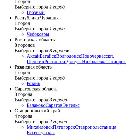
1 город
Выберите город
1 город
Грозный
Республика Чувашия
1 город
Выберите город
1 город
Чебоксары
Ростовская область
8 городов
Выберите город
8 городов
Аксай
Батайск
Волгодонск
Новочеркасск
п.
Щепкин
Ростов-на-Дону
с. Николаевка
Таганрог
Рязанская область
1 город
Выберите город
1 город
Рязань
Саратовская область
3 города
Выберите город
3 города
Балаково
Саратов
Энгельс
Ставропольский край
4 города
Выберите город
4 города
Михайловск
Пятигорск
Ставрополь
станица
Ессентукская