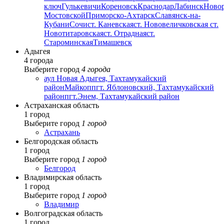
ключ
Гулькевичи
Кореновск
Краснодар
Лабинск
Ново
Мостовской
Приморско-Ахтарск
Славянск-на-
Кубани
Сочи
ст. Каневская
ст. Нововеличковская
ст.
Новотитаровская
ст. Отрадная
ст.
Староминская
Тимашевск
Адыгея
4 города
Выберите город
4 города
аул Новая Адыгея, Тахтамукайский
район
Майкоп
пгт. Яблоновский, Тахтамукайский
район
пгт.Энем, Тахтамукайский район
Астраханская область
1 город
Выберите город
1 город
Астрахань
Белгородская область
1 город
Выберите город
1 город
Белгород
Владимирская область
1 город
Выберите город
1 город
Владимир
Волгоградская область
1 город