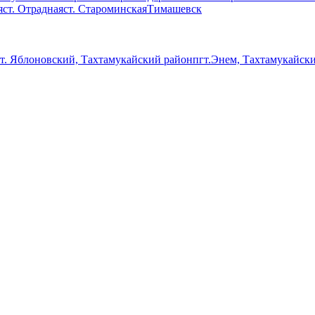
я
ст. Отрадная
ст. Староминская
Тимашевск
т. Яблоновский, Тахтамукайский район
пгт.Энем, Тахтамукайск