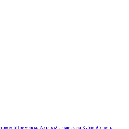
стовской
Приморско-Ахтарск
Славянск-на-Кубани
Сочи
ст.