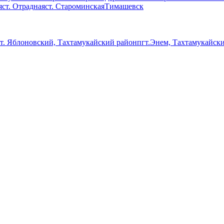
я
ст. Отрадная
ст. Староминская
Тимашевск
т. Яблоновский, Тахтамукайский район
пгт.Энем, Тахтамукайск