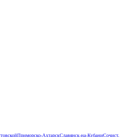
стовской
Приморско-Ахтарск
Славянск-на-Кубани
Сочи
ст.