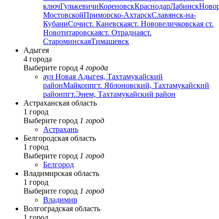
ключ
Гулькевичи
Кореновск
Краснодар
Лабинск
Ново
Мостовской
Приморско-Ахтарск
Славянск-на-
Кубани
Сочи
ст. Каневская
ст. Нововеличковская
ст.
Новотитаровская
ст. Отрадная
ст.
Староминская
Тимашевск
Адыгея
4 города
Выберите город
4 города
аул Новая Адыгея, Тахтамукайский
район
Майкоп
пгт. Яблоновский, Тахтамукайский
район
пгт.Энем, Тахтамукайский район
Астраханская область
1 город
Выберите город
1 город
Астрахань
Белгородская область
1 город
Выберите город
1 город
Белгород
Владимирская область
1 город
Выберите город
1 город
Владимир
Волгоградская область
1 город