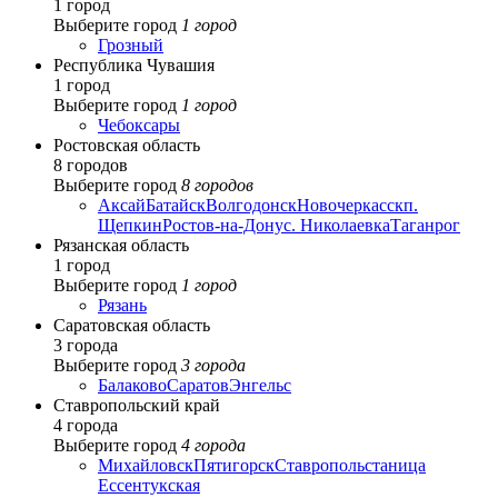
1 город
Выберите город
1 город
Грозный
Республика Чувашия
1 город
Выберите город
1 город
Чебоксары
Ростовская область
8 городов
Выберите город
8 городов
Аксай
Батайск
Волгодонск
Новочеркасск
п.
Щепкин
Ростов-на-Дону
с. Николаевка
Таганрог
Рязанская область
1 город
Выберите город
1 город
Рязань
Саратовская область
3 города
Выберите город
3 города
Балаково
Саратов
Энгельс
Ставропольский край
4 города
Выберите город
4 города
Михайловск
Пятигорск
Ставрополь
станица
Ессентукская