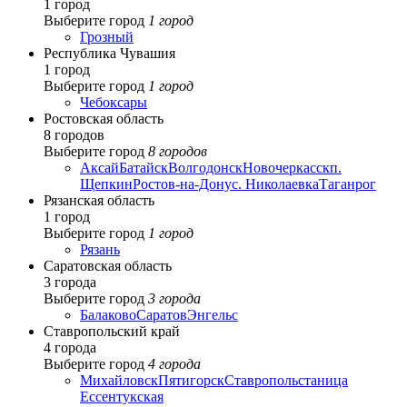
1 город
Выберите город
1 город
Грозный
Республика Чувашия
1 город
Выберите город
1 город
Чебоксары
Ростовская область
8 городов
Выберите город
8 городов
Аксай
Батайск
Волгодонск
Новочеркасск
п.
Щепкин
Ростов-на-Дону
с. Николаевка
Таганрог
Рязанская область
1 город
Выберите город
1 город
Рязань
Саратовская область
3 города
Выберите город
3 города
Балаково
Саратов
Энгельс
Ставропольский край
4 города
Выберите город
4 города
Михайловск
Пятигорск
Ставрополь
станица
Ессентукская