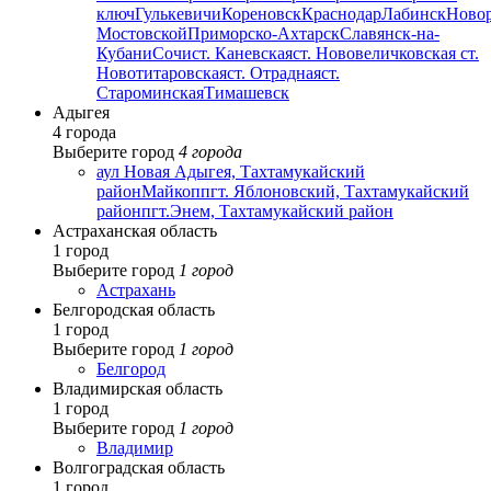
ключ
Гулькевичи
Кореновск
Краснодар
Лабинск
Ново
Мостовской
Приморско-Ахтарск
Славянск-на-
Кубани
Сочи
ст. Каневская
ст. Нововеличковская
ст.
Новотитаровская
ст. Отрадная
ст.
Староминская
Тимашевск
Адыгея
4 города
Выберите город
4 города
аул Новая Адыгея, Тахтамукайский
район
Майкоп
пгт. Яблоновский, Тахтамукайский
район
пгт.Энем, Тахтамукайский район
Астраханская область
1 город
Выберите город
1 город
Астрахань
Белгородская область
1 город
Выберите город
1 город
Белгород
Владимирская область
1 город
Выберите город
1 город
Владимир
Волгоградская область
1 город