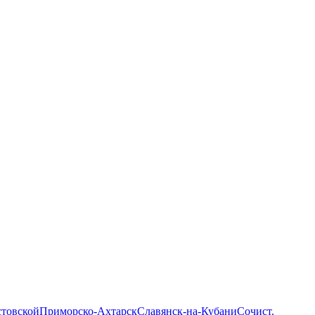
стовской
Приморско-Ахтарск
Славянск-на-Кубани
Сочи
ст.