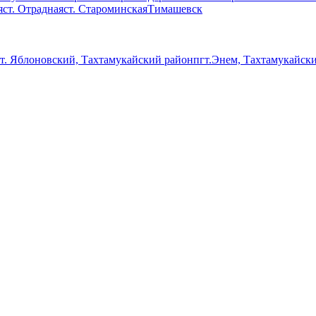
я
ст. Отрадная
ст. Староминская
Тимашевск
т. Яблоновский, Тахтамукайский район
пгт.Энем, Тахтамукайск