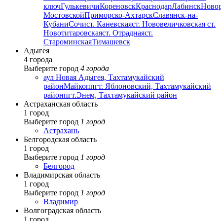
ключ
Гулькевичи
Кореновск
Краснодар
Лабинск
Ново
Мостовской
Приморско-Ахтарск
Славянск-на-
Кубани
Сочи
ст. Каневская
ст. Нововеличковская
ст.
Новотитаровская
ст. Отрадная
ст.
Староминская
Тимашевск
Адыгея
4 города
Выберите город
4 города
аул Новая Адыгея, Тахтамукайский
район
Майкоп
пгт. Яблоновский, Тахтамукайский
район
пгт.Энем, Тахтамукайский район
Астраханская область
1 город
Выберите город
1 город
Астрахань
Белгородская область
1 город
Выберите город
1 город
Белгород
Владимирская область
1 город
Выберите город
1 город
Владимир
Волгоградская область
1 город