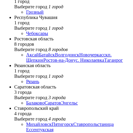
1 город
Выберите город
1 город
Грозный
Республика Чувашия
1 город
Выберите город
1 город
Чебоксары
Ростовская область
8 городов
Выберите город
8 городов
Аксай
Батайск
Волгодонск
Новочеркасск
п.
Щепкин
Ростов-на-Дону
с. Николаевка
Таганрог
Рязанская область
1 город
Выберите город
1 город
Рязань
Саратовская область
3 города
Выберите город
3 города
Балаково
Саратов
Энгельс
Ставропольский край
4 города
Выберите город
4 города
Михайловск
Пятигорск
Ставрополь
станица
Ессентукская