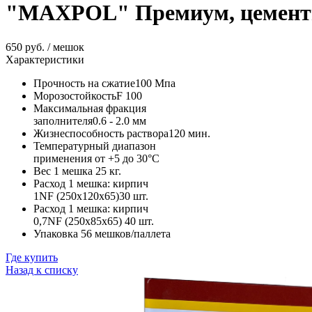
"MAXPOL" Премиум, цемент
650 руб. / мешок
Характеристики
Прочность на сжатие
100 Мпа
Морозостойкость
F 100
Максимальная фракция
заполнителя
0.6 - 2.0 мм
Жизнеспособность раствора
120 мин.
Температурный диапазон
применения
от +5 до 30°C
Вес 1 мешка
25 кг.
Расход 1 мешка: кирпич
1NF (250х120х65)
30 шт.
Расход 1 мешка: кирпич
0,7NF (250х85х65)
40 шт.
Упаковка
56 мешков/паллета
Где купить
Назад к списку