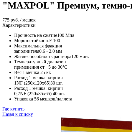
"MAXPOL" Премиум, темно-
775 руб. / мешок
Характеристики
Прочность на сжатие
100 Мпа
Морозостойкость
F 100
Максимальная фракция
заполнителя
0.6 - 2.0 мм
Жизнеспособность раствора
120 мин.
Температурный диапазон
применения
от +5 до 30°C
Вес 1 мешка
25 кг.
Расход 1 мешка: кирпич
1NF (250х120х65)
30 шт.
Расход 1 мешка: кирпич
0,7NF (250х85х65)
40 шт.
Упаковка
56 мешков/паллета
Где купить
Назад к списку