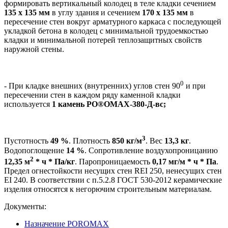
формировать вертикальный колодец в теле кладки сечением
135 х 135
мм
в углу здания и сечением
170 х 135 мм
в
пересечение стен вокруг арматурного каркаса с последующей
укладкой бетона в колодец с минимальной трудоемкостью
кладки и минимальной потерей теплозащитных свойств
наружной стены.
0
- При кладке внешних (внутренних) углов стен 90
и при
пересечении стен в каждом ряду каменной кладки
используется
1 камень PO®OMAX-380-Д-вс;
3
Пустотность
49 %
. Плотность
850 кг/м
. Вес
13,3 кг
.
Водопоглощение
14 %
. Сопротивление воздухопроницанию
2
12,35 м
* ч * Па/кг
. Паропроницаемость
0,17 мг/м * ч * Па
.
Предел огнестойкости несущих стен REI 250, ненесущих стен
EI 240. В соответствии с п.5.2.8 ГОСТ 530-2012 керамические
изделия относятся к негорючим строительным материалам.
Документы:
Назначение POROMAX