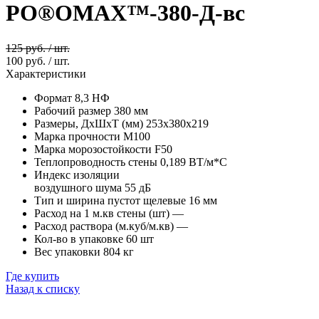
PO®OMAX™-380-Д-вс
125 руб. / шт.
100 руб. / шт.
Характеристики
Формат
8,3 НФ
Рабочий размер
380 мм
Размеры, ДхШхТ (мм)
253х380х219
Марка прочности
М100
Марка морозостойкости
F50
Теплопроводность стены
0,189 ВТ/м*С
Индекс изоляции
воздушного шума
55 дБ
Тип и ширина пустот щелевые
16 мм
Расход на 1 м.кв стены (шт)
—
Расход раствора (м.куб/м.кв)
—
Кол-во в упаковке
60 шт
Вес упаковки
804 кг
Где купить
Назад к списку