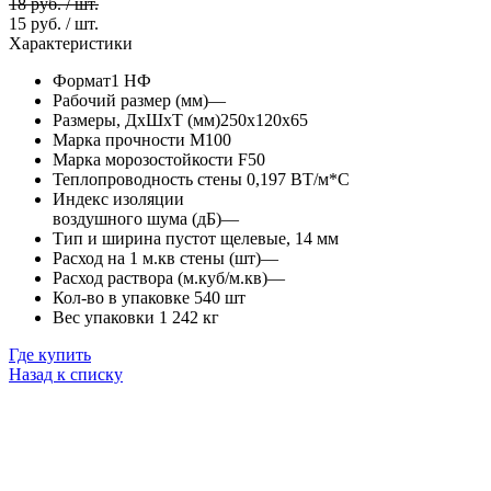
18 руб. / шт.
15 руб. / шт.
Характеристики
Формат
1 НФ
Рабочий размер (мм)
—
Размеры, ДхШхТ (мм)
250х120х65
Марка прочности
М100
Марка морозостойкости
F50
Теплопроводность стены
0,197 ВТ/м*С
Индекс изоляции
воздушного шума (дБ)
—
Тип и ширина пустот
щелевые, 14 мм
Расход на 1 м.кв стены (шт)
—
Расход раствора (м.куб/м.кв)
—
Кол-во в упаковке
540 шт
Вес упаковки
1 242 кг
Где купить
Назад к списку