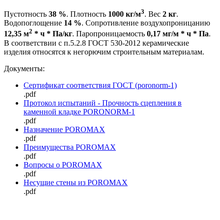
3
Пустотность
38 %
. Плотность
1000 кг/м
. Вес
2 кг
.
Водопоглощение
14 %
. Сопротивление воздухопроницанию
2
12,35 м
* ч * Па/кг
. Паропроницаемость
0,17 мг/м * ч * Па
.
В соответствии с п.5.2.8 ГОСТ 530-2012 керамические
изделия относятся к негорючим строительным материалам.
Документы:
Сертификат соответствия ГОСТ (poronorm-1)
.pdf
Протокол испытаний - Прочность сцепления в
каменной кладке PORONORM-1
.pdf
Назначение POROMAX
.pdf
Преимущества POROMAX
.pdf
Вопросы о POROMAX
.pdf
Несущие стены из POROMAX
.pdf