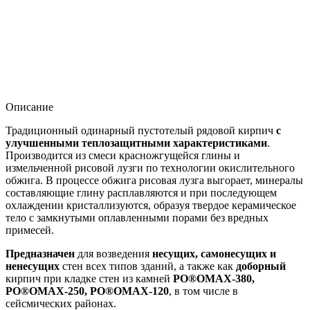
Описание
Традиционный одинарный пустотелый рядовой кирпич
с
улучшенными теплозащитными характеристиками
.
Производится из смеси красножгущейся глины и
измельченной рисовой лузги по технологии окислительного
обжига. В процессе обжига рисовая лузга выгорает, минералы
составляющие глину расплавляются и при последующем
охлаждении кристаллизуются, образуя твердое керамическое
тело с замкнутыми оплавленными порами без вредных
примесей.
Предназначен
для возведения
несущих, самонесущих и
ненесущих
стен всех типов зданий, а также как
доборный
кирпич при кладке стен из камней
PO®OMAX-380,
PO®OMAX-250, PO®OMAX-120
, в том числе в
сейсмических районах.