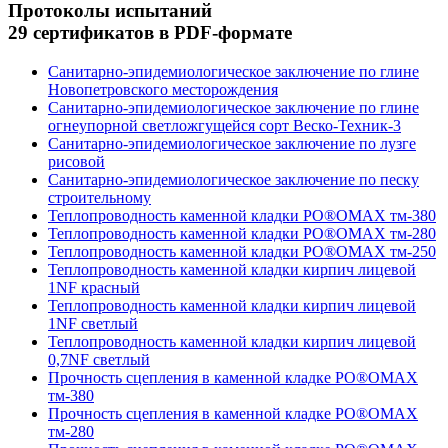
Протоколы испытаний
29 сертификатов в PDF-формате
Санитарно-эпидемиологическое заключение по глине
Новопетровского месторождения
Санитарно-эпидемиологическое заключение по глине
огнеупорной светложгущейся сорт Веско-Техник-3
Санитарно-эпидемиологическое заключение по лузге
рисовой
Санитарно-эпидемиологическое заключение по песку
строительному
Теплопроводность каменной кладки PO®OMAX тм-380
Теплопроводность каменной кладки PO®OMAX тм-280
Теплопроводность каменной кладки PO®OMAX тм-250
Теплопроводность каменной кладки кирпич лицевой
1NF красный
Теплопроводность каменной кладки кирпич лицевой
1NF светлый
Теплопроводность каменной кладки кирпич лицевой
0,7NF светлый
Прочность сцепления в каменной кладке PO®OMAX
тм-380
Прочность сцепления в каменной кладке PO®OMAX
тм-280